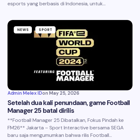
esports yang berbasis di Indonesia, untuk…
NEWS
SPORT
Admin Melex ID
on
May 25, 2026
Setelah dua kali penundaan, game Football
Manager 25 batal dirilis
**Football Manager 25 Dibatalkan, Fokus Pindah ke
FM26** Jakarta – Sport Interactive bersama SEGA
baru saja mengumumkan bahwa rilis Football…