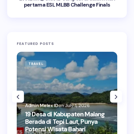
pertama ESL MLBB Challenge Finals
FEATURED POSTS
TRAVEL
BU
Admin Melex ID
on
July 1, 2026
Adm
19 Desa di Kabupaten Malang
5+
Berada di Tepi Laut, Punya
Ke
Potensi Wisata Bahari
Pe