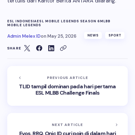
tertulis dari Kantor Berita ANTARA dilarang.
ESL INDONESIA
ESL MOBILE LEGENDS SEASON 6
MLBB
MOBILE LEGENDS
Admin Melex ID
on
May 25, 2026
NEWS
SPORT
SHARE
PREVIOUS ARTICLE
TLID tampil dominan pada hari pertama
ESL MLBB Challenge Finals
NEXT ARTICLE
Evos, RRQ, Onic ID curi poin di dalam hari