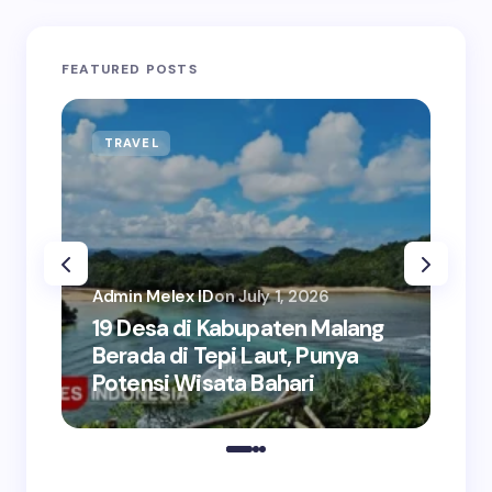
FEATURED POSTS
TRAVEL
BU
Admin Melex ID
on
July 1, 2026
Adm
19 Desa di Kabupaten Malang
5+
Berada di Tepi Laut, Punya
Ke
Potensi Wisata Bahari
Pe