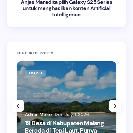
Anjas Maradita pilih Galaxy S25 Series
untuk menghasilkan konten Artificial
Intelligence
FEATURED POSTS
TRAVEL
BU
Admin Melex ID
on
July 1, 2026
Adm
19 Desa di Kabupaten Malang
5+
Berada di Tepi Laut, Punya
Ke